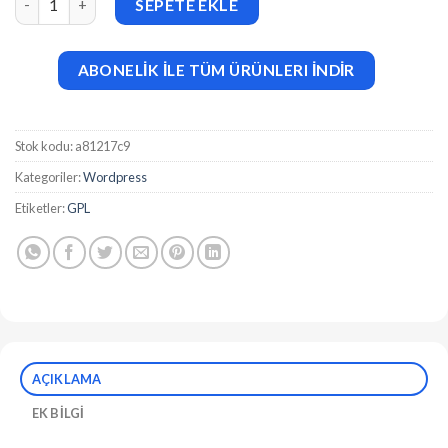
SEPETE EKLE
ABONELİK İLE TÜM ÜRÜNLERI İNDİR
Stok kodu:
a81217c9
Kategoriler:
Wordpress
Etiketler:
GPL
AÇIKLAMA
EK BILGI