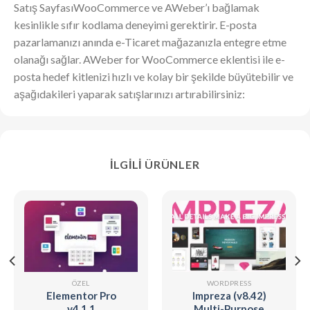
Satış SayfasıWooCommerce ve AWeber’ı bağlamak
kesinlikle sıfır kodlama deneyimi gerektirir. E-posta
pazarlamanızı anında e-Ticaret mağazanızla entegre etme
olanağı sağlar. AWeber for WooCommerce eklentisi ile e-
posta hedef kitlenizi hızlı ve kolay bir şekilde büyütebilir ve
aşağıdakileri yaparak satışlarınızı artırabilirsiniz:
İLGILI ÜRÜNLER
ÖZEL
WORDPRESS
Elementor Pro
Impreza (v8.42)
v4.1.1
Multi-Purpose