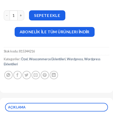
B2BKing (v5.4.70) The Ultimate WooCommerce B2B & Wholesale
SEPETE EKLE
ABONELİK İLE TÜM ÜRÜNLERI İNDİR
Stok kodu:
815344216
Kategoriler:
Özel
,
Woocommerce Eklentileri
,
Wordpress
,
Wordpress
Eklentileri
AÇIKLAMA