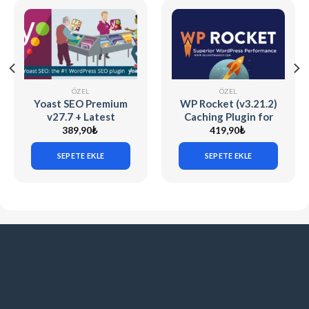
ÖZEL
ÖZEL
Yoast SEO Premium
WP Rocket (v3.21.2)
v27.7 + Latest
Caching Plugin for
Addons
WordPress
389,90
₺
419,90
₺
SEPETE EKLE
SEPETE EKLE