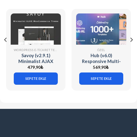
WORDPRESS E-TICARET TEMALARI
ÖZEL
Savoy (v2.9.1)
Hub (v6.0)
Minimalist AJAX
Responsive Multi-
WooCommerce
Purpose WordPress
479,90
₺
569,90
₺
Teması
Theme
SEPETE EKLE
SEPETE EKLE