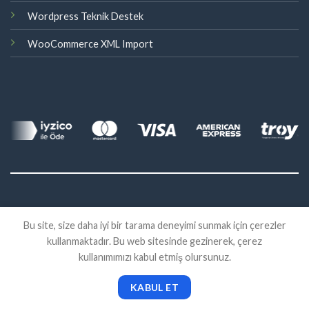
Wordpress Teknik Destek
WooCommerce XML Import
©
Bu site, size daha iyi bir tarama deneyimi sunmak için çerezler
2026 Eklenti Market
kullanmaktadır. Bu web sitesinde gezinerek, çerez
İADE
SATIŞ SÖZLEŞMESI
KVKK
kullanımımızı kabul etmiş olursunuz.
KABUL ET