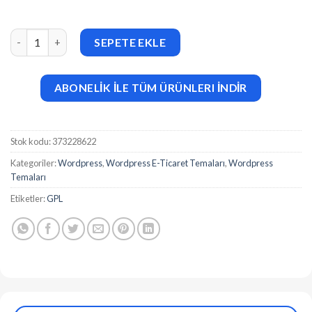
Elessi (v6.5.2) WooCommerce AJAX WP Theme adet
SEPETE EKLE
ABONELİK İLE TÜM ÜRÜNLERI İNDİR
Stok kodu:
373228622
Kategoriler:
Wordpress
,
Wordpress E-Ticaret Temaları
,
Wordpress
Temaları
Etiketler:
GPL