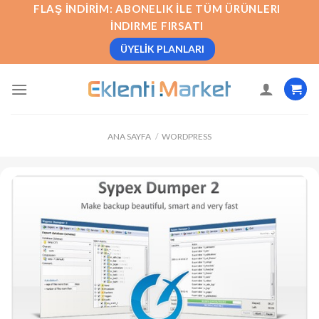
İçeriğe
FLAŞ İNDIRIM: ABONELIK İLE TÜM ÜRÜNLERI
atla
İNDIRME FIRSATI
ÜYELIK PLANLARI
ANA SAYFA
/
WORDPRESS