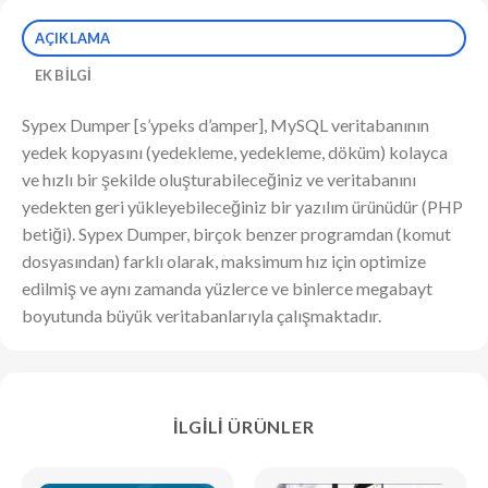
AÇIKLAMA
EK BILGI
Sypex Dumper [s’ypeks d’amper], MySQL veritabanının
yedek kopyasını (yedekleme, yedekleme, döküm) kolayca
ve hızlı bir şekilde oluşturabileceğiniz ve veritabanını
yedekten geri yükleyebileceğiniz bir yazılım ürünüdür (PHP
betiği). Sypex Dumper, birçok benzer programdan (komut
dosyasından) farklı olarak, maksimum hız için optimize
edilmiş ve aynı zamanda yüzlerce ve binlerce megabayt
boyutunda büyük veritabanlarıyla çalışmaktadır.
İLGILI ÜRÜNLER