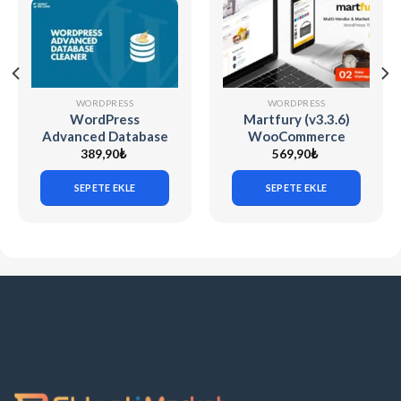
WORDPRESS
WORDPRESS
WordPress
Martfury (v3.3.6)
Advanced Database
WooCommerce
Cleaner Pro (v4.0.6)
Marketplace
389,90
₺
569,90
₺
WordPress Theme
SEPETE EKLE
SEPETE EKLE