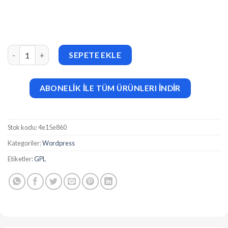
Sypex Dumper Pro v2.4 adet
SEPETE EKLE
ABONELİK İLE TÜM ÜRÜNLERI İNDİR
Stok kodu:
4e15e860
Kategoriler:
Wordpress
Etiketler:
GPL