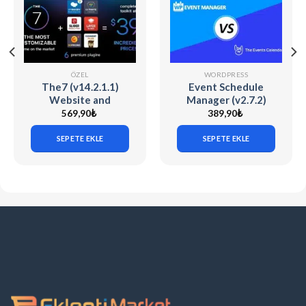
ÖZEL
WORDPRESS
The7 (v14.2.1.1)
Event Schedule
Website and
Manager (v2.7.2)
eCommerce Builder
The Events
569,90
₺
389,90
₺
for WordPress
Calendar
SEPETE EKLE
SEPETE EKLE