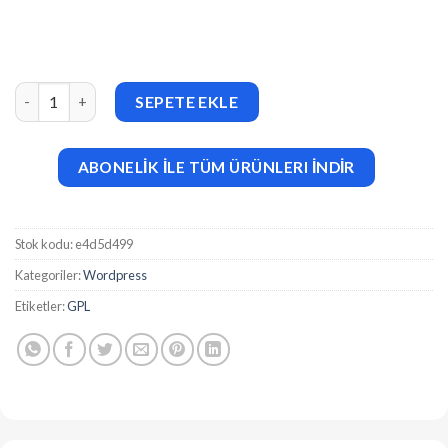
Rythmo v1.3.3 Music School WordPress Theme adet
SEPETE EKLE
ABONELİK İLE TÜM ÜRÜNLERI İNDİR
Stok kodu:
e4d5d499
Kategoriler:
Wordpress
Etiketler:
GPL