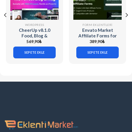
WORDPRESS
FORM EKLENTILERI
CheerUp v8.1.0
Envato Market
Food, Blog &
Affiliate Forms for
Magazine
Elementor v1.0.0
569,90
₺
389,90
₺
SEPETE EKLE
SEPETE EKLE