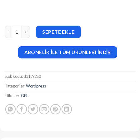
Rosetta (v1.5) Minimalist & Typography Based WordPress Blog
SEPETE EKLE
ABONELİK İLE TÜM ÜRÜNLERI İNDİR
Stok kodu:
d31c92a0
Kategoriler:
Wordpress
Etiketler:
GPL