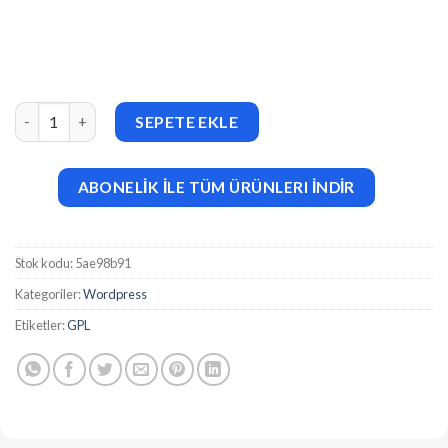
* Pixel Gallery Pro (v1.4.3) adet
SEPETE EKLE
ABONELİK İLE TÜM ÜRÜNLERI İNDİR
Stok kodu:
5ae98b91
Kategoriler:
Wordpress
Etiketler:
GPL