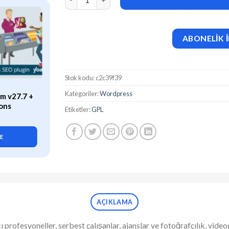
ABONELİK İ
Stok kodu:
c2c39f39
ÖZEL
Kategoriler:
Wordpress
m v27.7 +
WP Rocket (v3.21.2) Caching
ons
Plugin for WordPress
Etiketler:
GPL
419,90
₺
LE
SEPETE EKLE
AÇIKLAMA
 profesyoneller, serbest çalışanlar, ajanslar ve fotoğrafçılık, vide