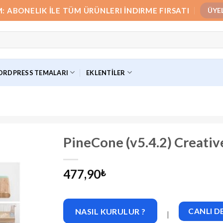
M: ABONELIK İLE TÜM ÜRÜNLERI İNDIRME FIRSATI
ÜYE
RDPRESS TEMALARI
EKLENTILER
PineCone (v5.4.2) Creativ
477,90
₺
NASIL KURULUR ?
CANLI 
|