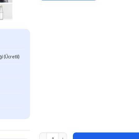
 (Ücretli)
PineCone (v5.4.2) Creative Portfolio and Blog 