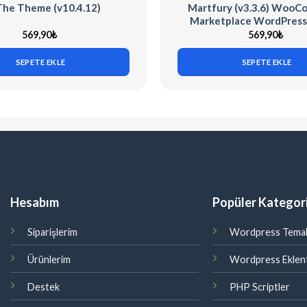
 The Theme (v10.4.12)
Martfury (v3.3.6) Woo
Marketplace WordPres
569,90
₺
569,90
₺
SEPETE EKLE
SEPETE EKLE
Hesabım
Popüler Kategori
Siparişlerim
Wordpress Temal
Ürünlerim
Wordpress Eklent
Destek
PHP Scriptler