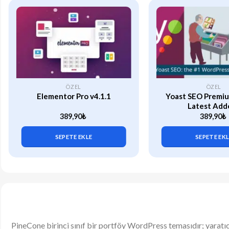
ÖZEL
ÖZEL
Elementor Pro v4.1.1
Yoast SEO Premiu
Latest Add
389,90
₺
389,90
₺
SEPETE EKLE
SEPETE EK
PineCone birinci sınıf bir portföy WordPress temasıdır; yaratıcı