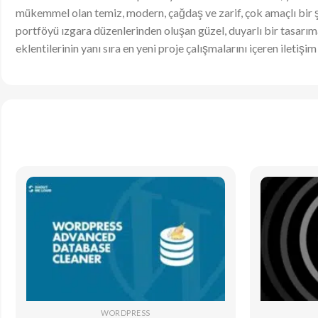
mükemmel olan temiz, modern, çağdaş ve zarif, çok amaçlı bir şab
portföyü ızgara düzenlerinden oluşan güzel, duyarlı bir tasarıma
eklentilerinin yanı sıra en yeni proje çalışmalarını içeren ileti
WORDPRESS