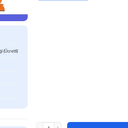
 (Ücretli)
Livo Bank v2.1 – Complete Banking System ade