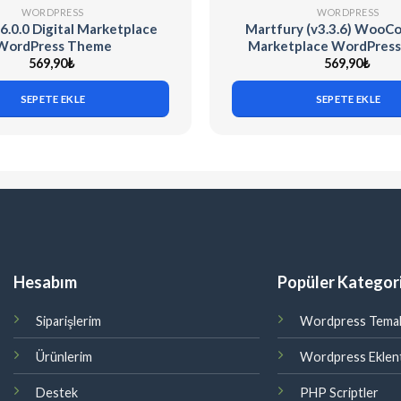
WORDPRESS
WORDPRESS
6.0.0 Digital Marketplace
Martfury (v3.3.6) Woo
WordPress Theme
Marketplace WordPres
569,90
₺
569,90
₺
SEPETE EKLE
SEPETE EKLE
Hesabım
Popüler Kategori
Siparişlerim
Wordpress Temal
Ürünlerim
Wordpress Eklent
Destek
PHP Scriptler