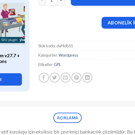
ABONELİK İ
Stok kodu:
daf4db55
ÖZEL
Kategoriler:
Wordpress
m v27.7 +
WP Rocket (v3.21.2) Caching
ons
Plugin for WordPress
Etiketler:
GPL
419,90
₺
LE
SEPETE EKLE
AÇIKLAMA
eratif kuruluşu için eksiksiz bir çevrimiçi bankacılık çözümüdür. 