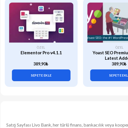
ÖZEL
ÖZEL
Elementor Pro v4.1.1
Yoast SEO Premiu
Latest Add
389,90
₺
389,90
₺
SEPETE EKLE
SEPETE EK
Satış Sayfası Livo Bank, her türlü finans, bankacılık veya koop