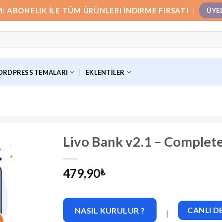
M: ABONELIK İLE TÜM ÜRÜNLERI İNDIRME FIRSATI
ÜYE
RDPRESS TEMALARI
EKLENTILER
Livo Bank v2.1 – Complet
479,90
₺
NASIL KURULUR ?
CANLI 
|