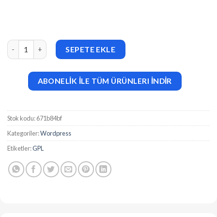
Cash Bay v1.1.6 Loan & Credit Money WP Theme adet
SEPETE EKLE
ABONELİK İLE TÜM ÜRÜNLERI İNDİR
Stok kodu:
671b84bf
Kategoriler:
Wordpress
Etiketler:
GPL