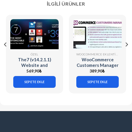
İLGILI ÜRÜNLER
ÖZEL
WOOCOMMERCE EKLENTILERI
The7 (v14.2.1.1)
WooCommerce
Website and
Customers Manager
eCommerce Builder
v31.9
569,90
₺
389,90
₺
for WordPress
SEPETE EKLE
SEPETE EKLE