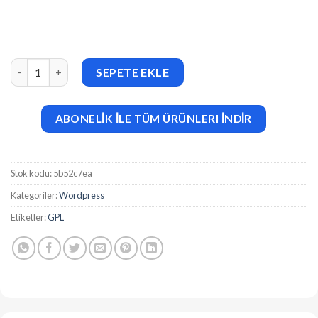
Carbon v3.1.2 Clean Minimal Multipurpose WordPress Theme a
SEPETE EKLE
ABONELİK İLE TÜM ÜRÜNLERI İNDİR
Stok kodu:
5b52c7ea
Kategoriler:
Wordpress
Etiketler:
GPL