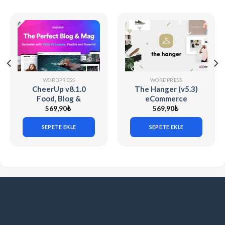
WORDPRESS
WORDPRESS
CheerUp v8.1.0
The Hanger (v5.3)
Food, Blog &
eCommerce
Magazine
WordPress Theme
569,90
₺
569,90
₺
for WooCommerce
SEPETE EKLE
SEPETE EKLE