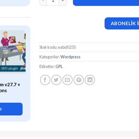
ABONELİK İ
Stok kodu:
eabd0235
Kategoriler:
Wordpress
Etiketler:
GPL
ÖZEL
m v27.7 +
WP Rocket (v3.21.2) Caching
ons
Plugin for WordPress
419,90
₺
LE
SEPETE EKLE