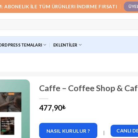
M: ABONELIK İLE TÜM ÜRÜNLERI İNDIRME FIRSATI
ÜYE
RDPRESS TEMALARI
EKLENTILER
Caffe – Coffee Shop & Ca
477,90
₺
NASIL KURULUR ?
CANLI 
|