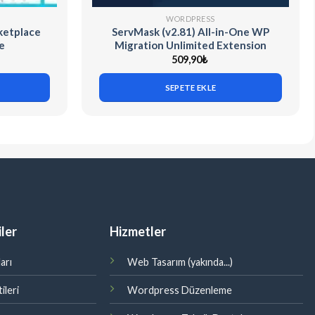
WORDPRESS
ketplace
ServMask (v2.81) All-in-One WP
e
Migration Unlimited Extension
509,90
₺
SEPETE EKLE
ler
Hizmetler
arı
Web Tasarım (yakında...)
ileri
Wordpress Düzenleme