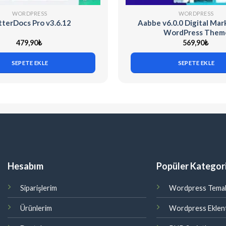
WORDPRESS
WORDPRESS
terDocs Pro v3.6.12
Aabbe v6.0.0 Digital Mar
WordPress Them
479,90
₺
569,90
₺
SEPETE EKLE
SEPETE EKLE
Hesabım
Popüler Kategori
Siparişlerim
Wordpress Temal
Ürünlerim
Wordpress Eklent