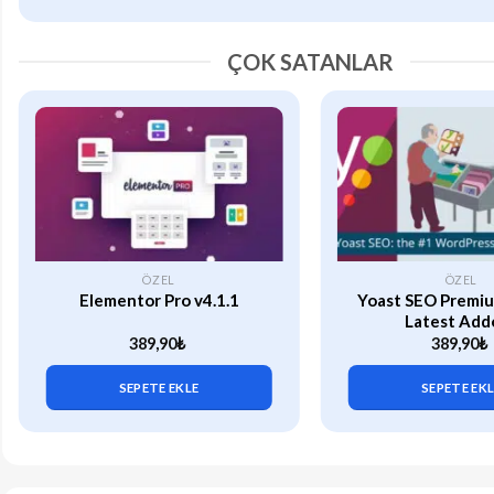
ÇOK SATANLAR
ÖZEL
ÖZEL
Elementor Pro v4.1.1
Yoast SEO Premiu
Latest Add
389,90
₺
389,90
₺
SEPETE EKLE
SEPETE EK