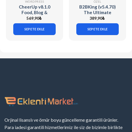
WORDPRESS
ÖZEL
CheerUp v8.1.0
B2BKing (v5.4.70)
Food, Blog &
The Ultimate
Magazine
WooCommerce B2B
569,90
₺
389,90
₺
& Wholesale Plugin
SEPETE EKLE
SEPETE EKLE
Orjinal lisanslı ve ömür boyu güncelleme garantili ürünler.
Para iadesi garantili hizmetlerimiz ile siz de bizimle birlikte