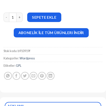
BWD Icon Box addon for elementor v1.0 adet
SEPETE EKLE
ABONELİK İLE TÜM ÜRÜNLERI İNDİR
Stok kodu:
b910919f
Kategoriler:
Wordpress
Etiketler:
GPL
AÇIKLAMA