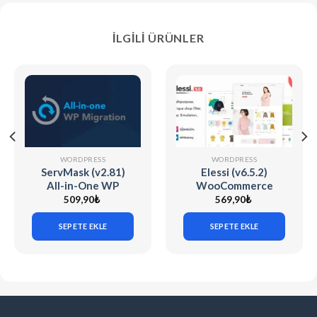
İLGILI ÜRÜNLER
WORDPRESS
WORDPRESS
ServMask (v2.81)
Elessi (v6.5.2)
All-in-One WP
WooCommerce
Migration Unlimited
AJAX WP Theme
509,90
₺
569,90
₺
Extension
SEPETE EKLE
SEPETE EKLE