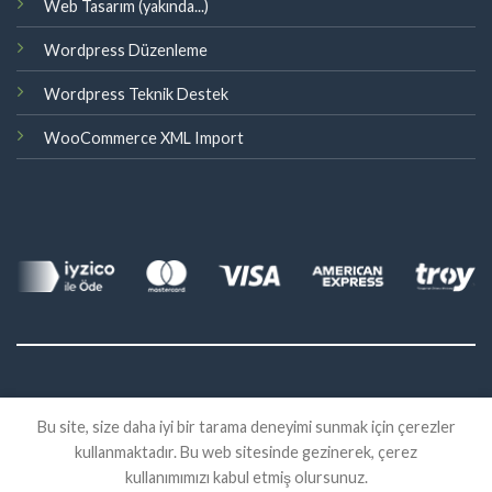
Web Tasarım (yakında...)
Wordpress Düzenleme
Wordpress Teknik Destek
WooCommerce XML Import
©
Bu site, size daha iyi bir tarama deneyimi sunmak için çerezler
2026 Eklenti Market
kullanmaktadır. Bu web sitesinde gezinerek, çerez
İADE
SATIŞ SÖZLEŞMESI
KVKK
kullanımımızı kabul etmiş olursunuz.