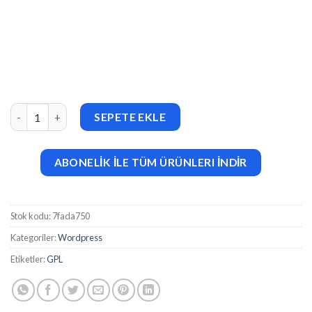
Busima – Business Consultant Elementor Template Kit adet
SEPETE EKLE
ABONELİK İLE TÜM ÜRÜNLERI İNDİR
Stok kodu:
7fada750
Kategoriler:
Wordpress
Etiketler:
GPL