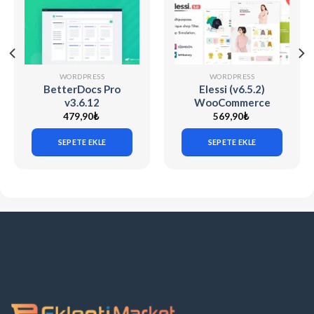
WORDPRESS
WORDPRESS
BetterDocs Pro
Elessi (v6.5.2)
v3.6.12
WooCommerce
AJAX WP Theme
479,90
₺
569,90
₺
SEPETE EKLE
SEPETE EKLE