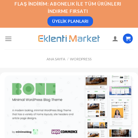
İçeriğe
FLAŞ İNDIRIM: ABONELIK İLE TÜM ÜRÜNLERI
atla
İNDIRME FIRSATI
ÜYELIK PLANLARI
ANA SAYFA
/
WORDPRESS