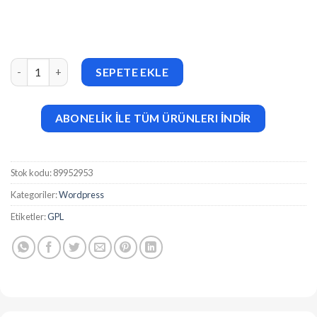
Bone v4.0.4 Minimal & Clean WordPress Blog Theme adet
SEPETE EKLE
ABONELİK İLE TÜM ÜRÜNLERI İNDİR
Stok kodu:
89952953
Kategoriler:
Wordpress
Etiketler:
GPL