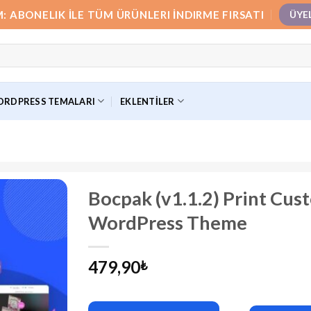
M: ABONELIK İLE TÜM ÜRÜNLERI İNDIRME FIRSATI
ÜYE
RDPRESS TEMALARI
EKLENTILER
Bocpak (v1.1.2) Print Cu
WordPress Theme
479,90
₺