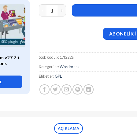
Bocpak (v1.1.2) Print Custom Packaging and 
ABONELİK İ
ÖZEL
Stok kodu:
d17f222a
m v27.7 +
WP Rocket (v3.21.2) Caching
ons
Plugin for WordPress
Kategoriler:
Wordpress
419,90
₺
Etiketler:
GPL
LE
SEPETE EKLE
AÇIKLAMA