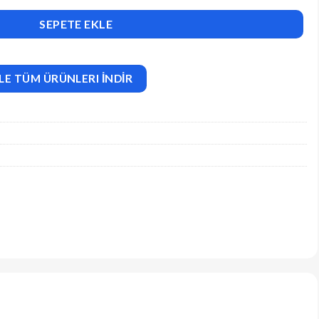
Pouches WordPress Theme adet
SEPETE EKLE
LE TÜM ÜRÜNLERI İNDİR