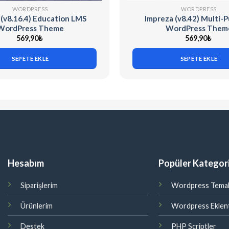
WORDPRESS
WORDPRESS
 (v8.16.4) Education LMS
Impreza (v8.42) Multi-
WordPress Theme
WordPress Them
569,90
₺
569,90
₺
SEPETE EKLE
SEPETE EKLE
Hesabım
Popüler Kategori
Siparişlerim
Wordpress Temal
Ürünlerim
Wordpress Eklent
Destek
PHP Scriptler