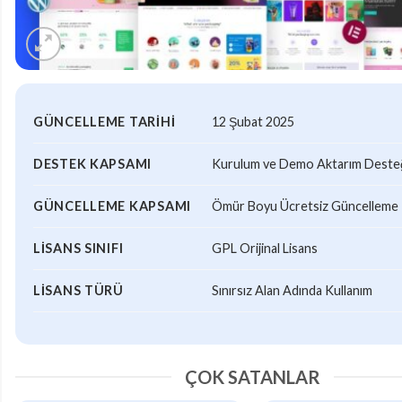
GÜNCELLEME TARIHI
12 Şubat 2025
DESTEK KAPSAMI
Kurulum ve Demo Aktarım Desteği
GÜNCELLEME KAPSAMI
Ömür Boyu Ücretsiz Güncelleme
LISANS SINIFI
GPL Orijinal Lisans
LISANS TÜRÜ
Sınırsız Alan Adında Kullanım
ÇOK SATANLAR