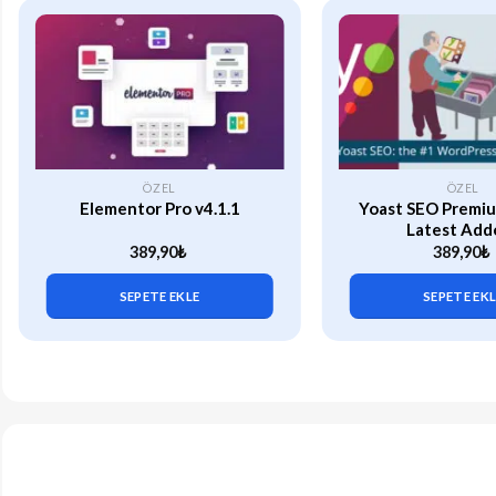
ÖZEL
ÖZEL
Elementor Pro v4.1.1
Yoast SEO Premiu
Latest Add
389,90
₺
389,90
₺
SEPETE EKLE
SEPETE EK