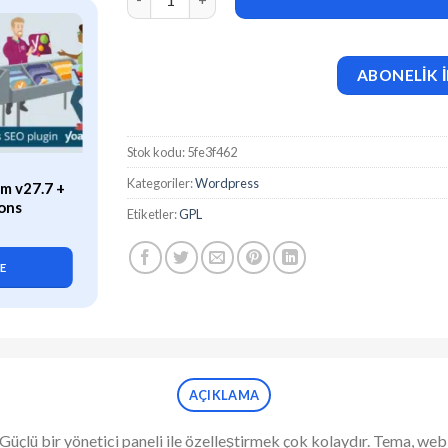
ABONELİK İ
Stok kodu:
5fe3f462
ÖZEL
Kategoriler:
Wordpress
m v27.7 +
WP Rocket (v3.21.2) Caching
ons
Plugin for WordPress
Etiketler:
GPL
419,90
₺
LE
SEPETE EKLE
AÇIKLAMA
çlü bir yönetici paneli ile özelleştirmek çok kolaydır. Tema, web t