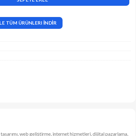
LE TÜM ÜRÜNLERI İNDİR
asarımı, web geliştirme, internet hizmetleri, dijital pazarlama,