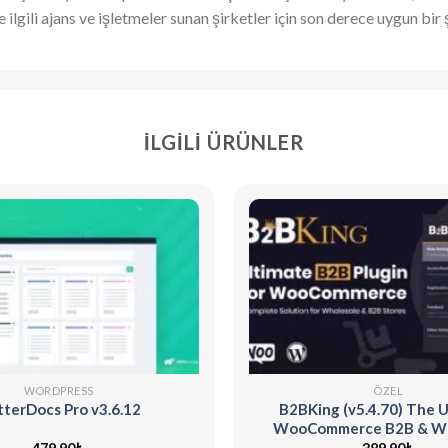
ilgili ajans ve işletmeler sunan şirketler için son derece uygun bir
İLGILI ÜRÜNLER
WORDPRESS
ÖZEL
terDocs Pro v3.6.12
B2BKing (v5.4.70) The U
WooCommerce B2B & Wh
Plugin