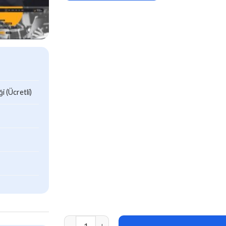
 (Ücretli)
Xoven v1.0 Digital Agency Services WordPress