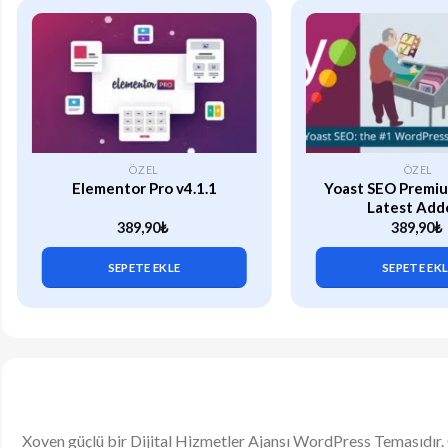
ÖZEL
ÖZEL
Elementor Pro v4.1.1
Yoast SEO Premiu
Latest Add
389,90
₺
389,90
₺
SEPETE EKLE
SEPETE EK
Xoven güçlü bir Dijital Hizmetler Ajansı WordPress Temasıdır. Gü