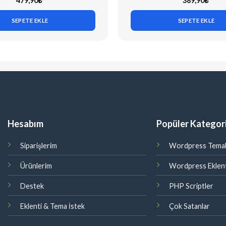
479,90
₺
389,90
₺
SEPETE EKLE
SEPETE EKLE
Hesabım
Popüler Kategori
Siparişlerim
Wordpress Temal
Ürünlerim
Wordpress Eklent
Destek
PHP Scriptler
Eklenti & Tema İstek
Çok Satanlar