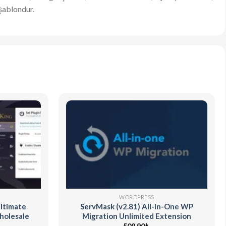
 şablondur.
WORDPRESS
ltimate
ServMask (v2.81) All-in-One WP
olesale
Migration Unlimited Extension