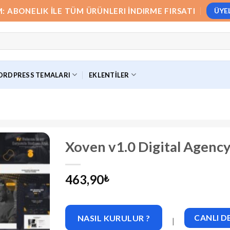
M: ABONELIK İLE TÜM ÜRÜNLERI İNDIRME FIRSATI
ÜYE
RDPRESS TEMALARI
EKLENTILER
Xoven v1.0 Digital Agenc
463,90
₺
NASIL KURULUR ?
CANLI 
|