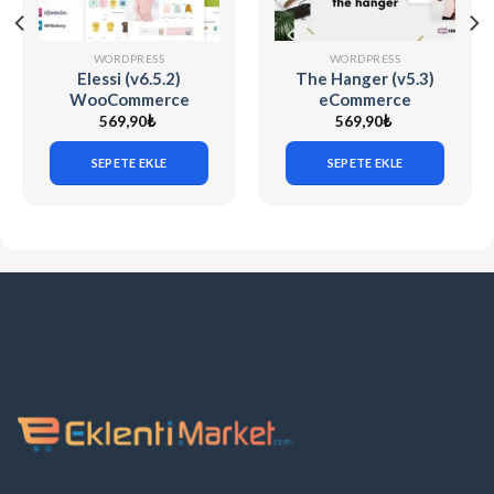
WORDPRESS
WORDPRESS
Elessi (v6.5.2)
The Hanger (v5.3)
WooCommerce
eCommerce
AJAX WP Theme
WordPress Theme
569,90
₺
569,90
₺
for WooCommerce
SEPETE EKLE
SEPETE EKLE