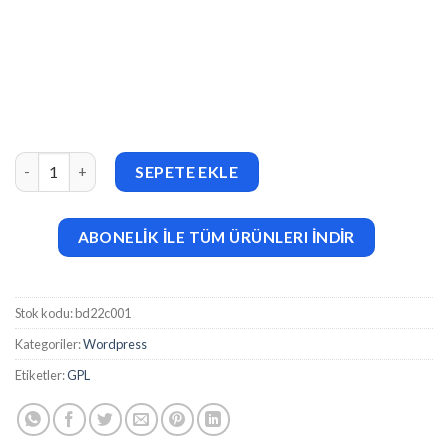
WPML All Import v2.3.2 adet
SEPETE EKLE
ABONELİK İLE TÜM ÜRÜNLERI İNDİR
Stok kodu:
bd22c001
Kategoriler:
Wordpress
Etiketler:
GPL