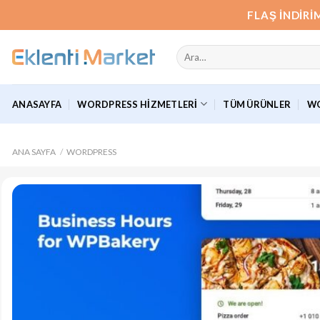
İçeriğe
FLAŞ İNDIRI
atla
Ara:
ANASAYFA
WORDPRESS HIZMETLERI
TÜM ÜRÜNLER
WO
ANA SAYFA
/
WORDPRESS