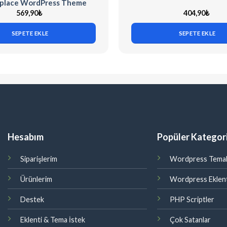
place WordPress Theme
569,90
₺
404,90
₺
SEPETE EKLE
SEPETE EKLE
Hesabım
Popüler Kategori
Siparişlerim
Wordpress Temal
Ürünlerim
Wordpress Eklent
Destek
PHP Scriptler
Eklenti & Tema İstek
Çok Satanlar