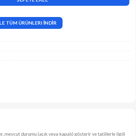
LE TÜM ÜRÜNLERI İNDİR
 mevcut durumu (açık veya kapalı) gösterir ve tatillerle ilgili