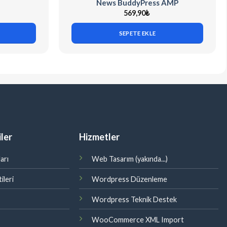
News BuddyPress AMP
569,90
₺
SEPETE EKLE
ler
Hizmetler
arı
Web Tasarım (yakında...)
ileri
Wordpress Düzenleme
Wordpress Teknik Destek
WooCommerce XML Import