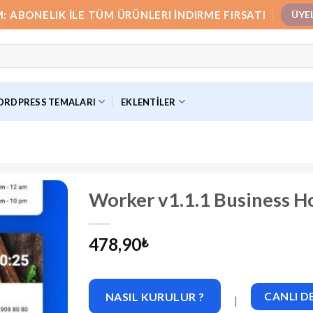
M: ABONELIK İLE TÜM ÜRÜNLERI İNDIRME FIRSATI
ÜYE
RDPRESS TEMALARI
EKLENTILER
Worker v1.1.1 Business 
478,90
₺
NASIL KURULUR ?
CANLI 
|