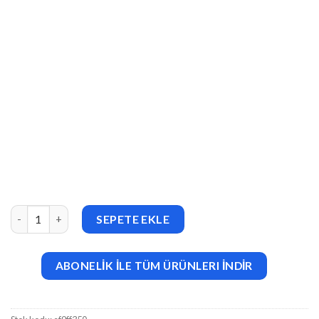
WordPress Multilingual Translation Management Addon v2.10.
SEPETE EKLE
ABONELİK İLE TÜM ÜRÜNLERI İNDİR