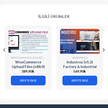
İLGILI ÜRÜNLER
WOOCOMMERCE EKLENTILERI
WORDPRESS
WooCommerce
Industroz (v5.3)
Upload Files (v88.0)
Factory & Industrial
WordPress Theme
389,90
₺
569,90
₺
SEPETE EKLE
SEPETE EKLE