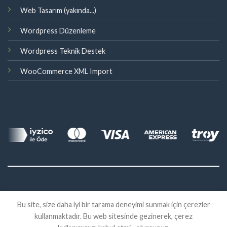
Web Tasarım (yakında...)
Wordpress Düzenleme
Wordpress Teknik Destek
WooCommerce XML Import
©
Bu site, size daha iyi bir tarama deneyimi sunmak için çerezler
2026 Eklenti Market
kullanmaktadır. Bu web sitesinde gezinerek, çerez
İADE
SATIŞ SÖZLEŞMESI
KVKK