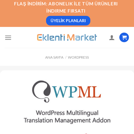
İçeriğe
FLAŞ İNDIRIM: ABONELIK İLE TÜM ÜRÜNLERI
atla
İNDIRME FIRSATI
ÜYELIK PLANLARI
ANA SAYFA
/
WORDPRESS