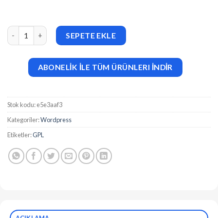
WordPress Google Maps Plugin v2.4.2 adet
SEPETE EKLE
ABONELİK İLE TÜM ÜRÜNLERI İNDİR
Stok kodu:
e5e3aaf3
Kategoriler:
Wordpress
Etiketler:
GPL
AÇIKLAMA