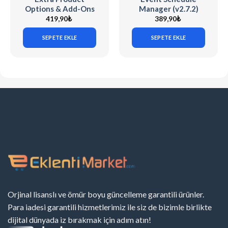
Options & Add-Ons
Manager (v2.7.2)
for WooCommerce
The Events
419,90
₺
389,90
₺
v7.5.6 (Codecanyon)
Calendar
SEPETE EKLE
SEPETE EKLE
Orjinal lisanslı ve ömür boyu güncelleme garantili ürünler.
Para iadesi garantili hizmetlerimiz ile siz de bizimle birlikte
dijital dünyada iz bırakmak için adım atın!