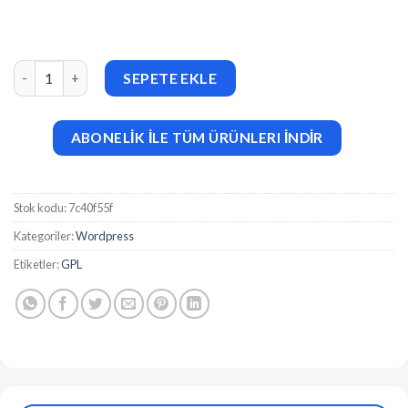
Woodstock (v2.9.1) Electronics Responsive WooCommerce The
SEPETE EKLE
ABONELİK İLE TÜM ÜRÜNLERI İNDİR
Stok kodu:
7c40f55f
Kategoriler:
Wordpress
Etiketler:
GPL