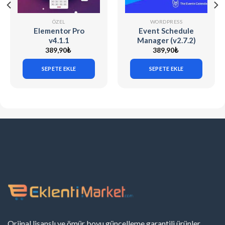
ÖZEL
WORDPRESS
Elementor Pro
Event Schedule
v4.1.1
Manager (v2.7.2)
The Events
389,90
₺
389,90
₺
Calendar
SEPETE EKLE
SEPETE EKLE
Orjinal lisanslı ve ömür boyu güncelleme garantili ürünler.