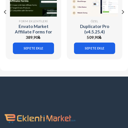
FORM EKLENTILERI
ÖZEL
Envato Market
Duplicator Pro
Affiliate Forms for
(v4.5.25.4)
Elementor v1.0.0
WordPress Site
389,90
₺
509,90
₺
Migration & Backup
SEPETE EKLE
SEPETE EKLE