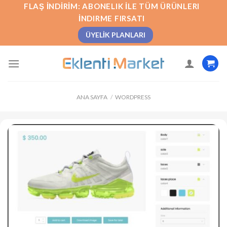
İçeriğe
FLAŞ İNDIRIM: ABONELIK İLE TÜM ÜRÜNLERI
atla
İNDIRME FIRSATI
ÜYELIK PLANLARI
ANA SAYFA
/
WORDPRESS