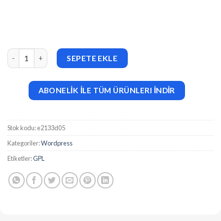
WooCommerce Visual Products Configurator v5.7 adet
SEPETE EKLE
ABONELİK İLE TÜM ÜRÜNLERI İNDİR
Stok kodu:
e2133d05
Kategoriler:
Wordpress
Etiketler:
GPL