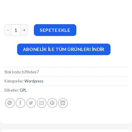
Web Push Notifications Plugin for WordPress, Woo and BuddyPr
SEPETE EKLE
ABONELİK İLE TÜM ÜRÜNLERI İNDİR
Stok kodu:
b39e6ee7
Kategoriler:
Wordpress
Etiketler:
GPL