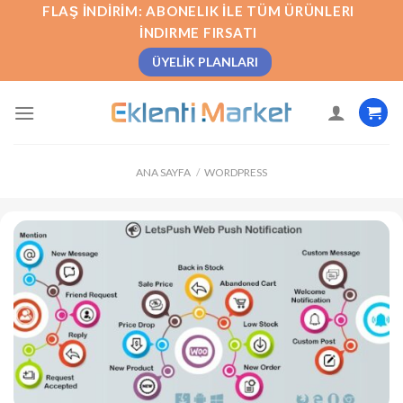
İçeriğe
FLAŞ İNDIRIM: ABONELIK İLE TÜM ÜRÜNLERI
atla
İNDIRME FIRSATI
ÜYELIK PLANLARI
ANA SAYFA
/
WORDPRESS