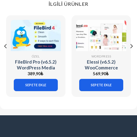
İLGILI ÜRÜNLER
ÖZEL
WORDPRESS
FileBird Pro (v6.5.2)
Elessi (v6.5.2)
WordPress Media
WooCommerce
Library Folders
AJAX WP Theme
389,90
₺
569,90
₺
SEPETE EKLE
SEPETE EKLE