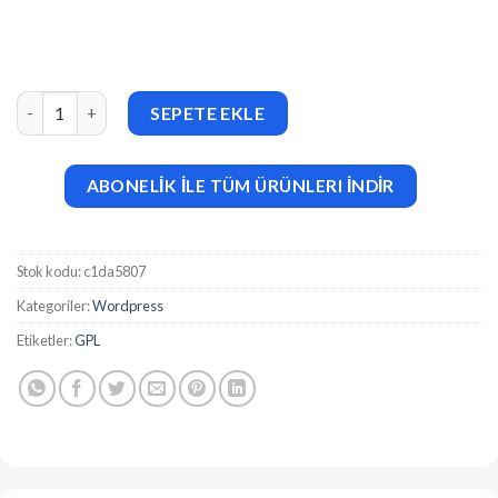
Viska (v1.9.1) Creative One Page WordPress Theme adet
SEPETE EKLE
ABONELİK İLE TÜM ÜRÜNLERI İNDİR
Stok kodu:
c1da5807
Kategoriler:
Wordpress
Etiketler:
GPL