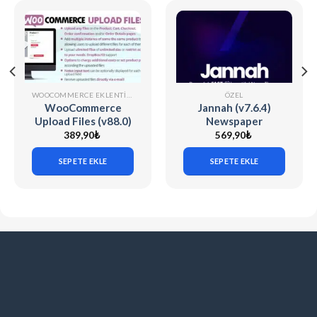
WOOCOMMERCE EKLENTILERI
ÖZEL
WooCommerce
Jannah (v7.6.4)
Upload Files (v88.0)
Newspaper
Magazine News
389,90
₺
569,90
₺
BuddyPress AMP
SEPETE EKLE
SEPETE EKLE