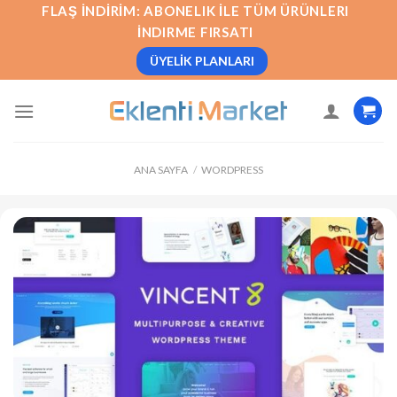
İçeriğe
FLAŞ İNDIRIM: ABONELIK İLE TÜM ÜRÜNLERI
atla
İNDIRME FIRSATI
ÜYELIK PLANLARI
ANA SAYFA
/
WORDPRESS