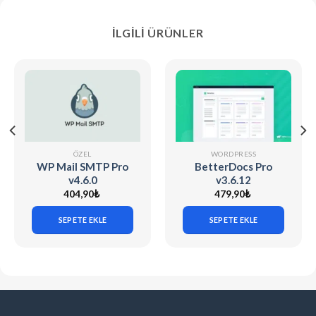
İLGILI ÜRÜNLER
ÖZEL
WORDPRESS
WP Mail SMTP Pro
BetterDocs Pro
v4.6.0
v3.6.12
404,90
₺
479,90
₺
SEPETE EKLE
SEPETE EKLE