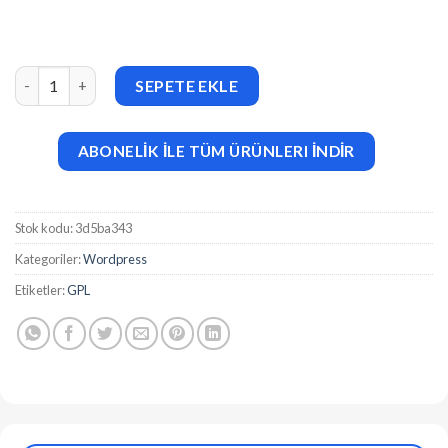
Vincent Eight (v1.24) Responsive Multipurpose WordPress The
SEPETE EKLE
ABONELİK İLE TÜM ÜRÜNLERI İNDİR
Stok kodu:
3d5ba343
Kategoriler:
Wordpress
Etiketler:
GPL