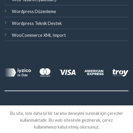
Wordpress Düzenleme
Wordpress Teknik Destek
WooCommerce XML Import
©
Bu site, size daha iyi bir tarama deneyimi sunmak için çerezler
2026 Eklenti Market
kullanmaktadır. Bu web sitesinde gezinerek, çerez
İADE
SATIŞ SÖZLEŞMESI
KVKK
kullanımımızı kabul etmiş olursunuz.