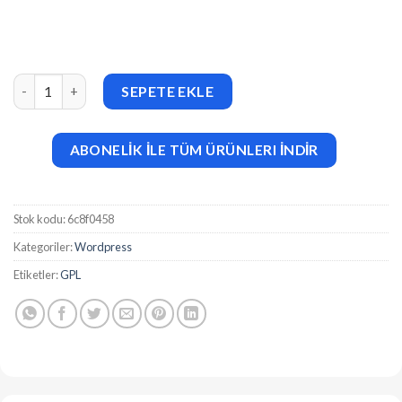
Vigil (v1.7.0) CCTV Security WordPress Theme adet
SEPETE EKLE
ABONELİK İLE TÜM ÜRÜNLERI İNDİR
Stok kodu:
6c8f0458
Kategoriler:
Wordpress
Etiketler:
GPL