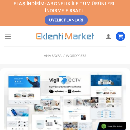
İçeriğe
FLAŞ İNDIRIM: ABONELIK İLE TÜM ÜRÜNLERI
atla
İNDIRME FIRSATI
ÜYELIK PLANLARI
ANA SAYFA
/
WORDPRESS