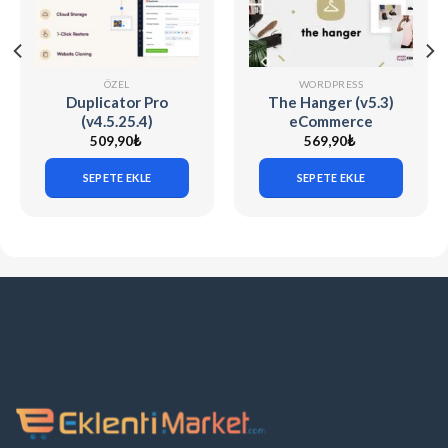
ÖZEL
WORDPRESS
Duplicator Pro
The Hanger (v5.3)
(v4.5.25.4)
eCommerce
WordPress Site
WordPress Theme
509,90
₺
569,90
₺
Migration & Backup
for WooCommerce
SEPETE EKLE
SEPETE EKLE