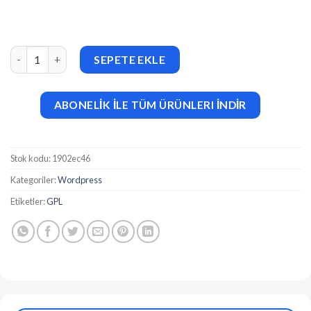
vCard Digital Business Card Builder SaaS v.7.5.0 adet
SEPETE EKLE
ABONELİK İLE TÜM ÜRÜNLERI İNDİR
Stok kodu:
1902ec46
Kategoriler:
Wordpress
Etiketler:
GPL