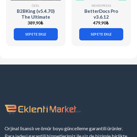
ÖZEL
WORDPRESS
B2BKing (v5.4.70)
BetterDocs Pro
The Ultimate
v3.6.12
WooCommerce B2B
389,90
₺
479,90
₺
& Wholesale Plugin
SEPETE EKLE
SEPETE EKLE
Orjinal lisanslı ve ömür boyu güncelleme garantili ürünler.
Para iadesi garantili hizmetlerimiz ile siz de bizimle birlikte