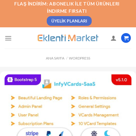
İçeriğe
FLAŞ İNDIRIM: ABONELIK İLE TÜM ÜRÜNLERI
atla
İNDIRME FIRSATI
ÜYELIK PLANLARI
ANA SAYFA
/
WORDPRESS