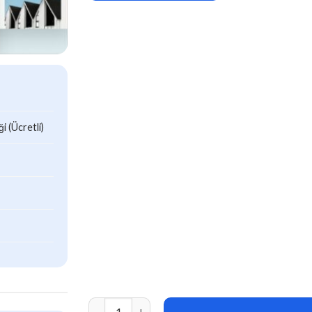
 (Ücretli)
Urbanite v1.0.0 Architect & Real Estate WordP