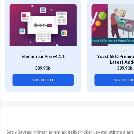
ÖZEL
ÖZEL
Elementor Pro v4.1.1
Yoast SEO Premiu
Latest Add
389,90
₺
389,90
₺
SEPETE EKLE
SEPETE EK
Satış Sayfası Mimarlar, emlak geliştiricileri, ev geliştirme ajans