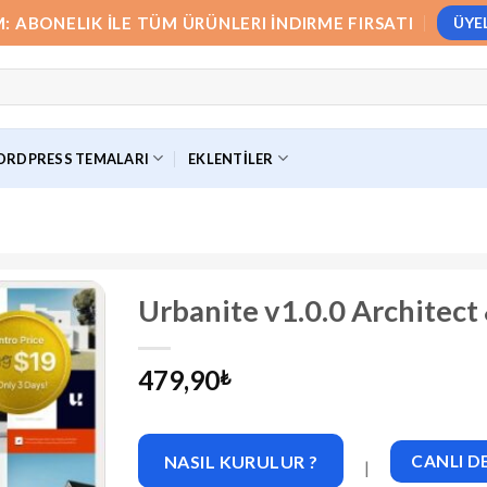
M: ABONELIK İLE TÜM ÜRÜNLERI İNDIRME FIRSATI
ÜYE
RDPRESS TEMALARI
EKLENTILER
Urbanite v1.0.0 Architec
479,90
₺
NASIL KURULUR ?
CANLI 
|