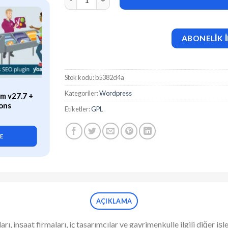
ABONELİK İ
Stok kodu:
b5382d4a
ÖZEL
Kategoriler:
Wordpress
m v27.7 +
WP Rocket (v3.21.2) Caching
ons
Plugin for WordPress
Etiketler:
GPL
419,90
₺
LE
SEPETE EKLE
AÇIKLAMA
ları, inşaat firmaları, iç tasarımcılar ve gayrimenkulle ilgili diğer 