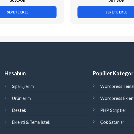
569,90
₺
569,90
₺
SEPETE EKLE
SEPETE EKLE
Hesabım
Popüler Kategori
Siparişlerim
Wordpress Temal
Ürünlerim
Wordpress Eklent
Destek
PHP Scriptler
Eklenti & Tema İstek
Çok Satanlar