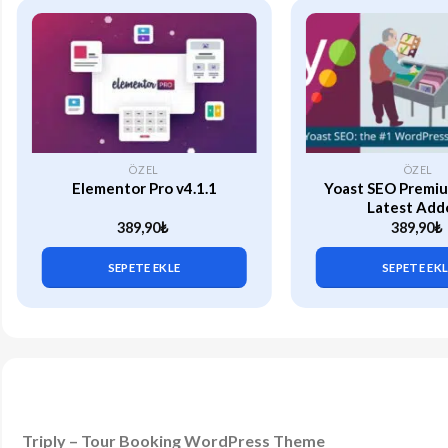
ÖZEL
ÖZEL
Elementor Pro v4.1.1
Yoast SEO Premiu
Latest Add
389,90
₺
389,90
₺
SEPETE EKLE
SEPETE EK
Triply – Tour Booking WordPress Theme