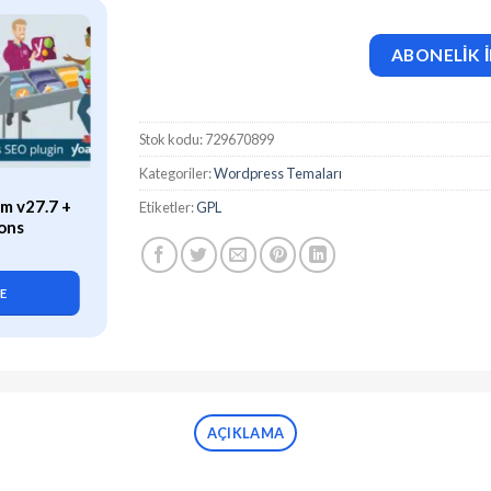
ABONELİK İ
Stok kodu:
729670899
Kategoriler:
Wordpress Temaları
ÖZEL
m v27.7 +
WP Rocket (v3.21.2) Caching
Etiketler:
GPL
ons
Plugin for WordPress
419,90
₺
LE
SEPETE EKLE
AÇIKLAMA