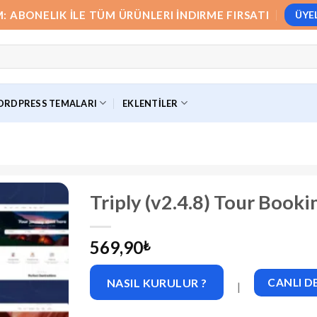
M: ABONELIK İLE TÜM ÜRÜNLERI İNDIRME FIRSATI
ÜYE
RDPRESS TEMALARI
EKLENTILER
Triply (v2.4.8) Tour Boo
569,90
₺
NASIL KURULUR ?
CANLI 
|