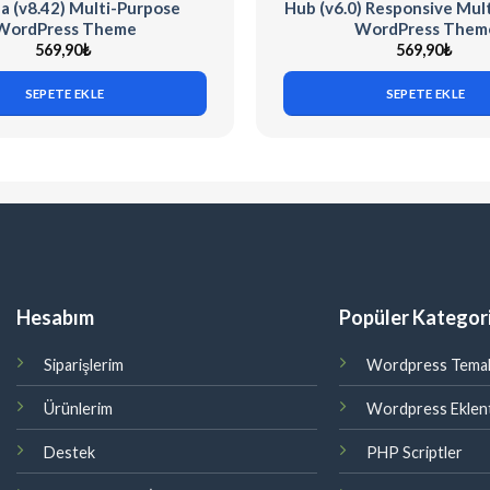
a (v8.42) Multi-Purpose
Hub (v6.0) Responsive Mul
WordPress Theme
WordPress Them
569,90
₺
569,90
₺
SEPETE EKLE
SEPETE EKLE
Hesabım
Popüler Kategori
Siparişlerim
Wordpress Temal
Ürünlerim
Wordpress Eklent
Destek
PHP Scriptler