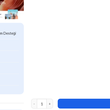
ım Desteği
Triply (v2.4.8) Tour Booking WordPress Theme 