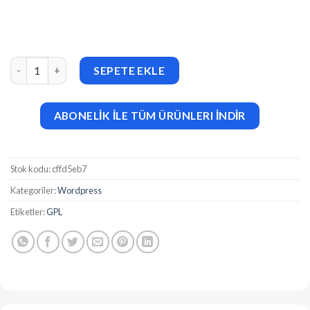
Tiny Portfolio Widget For Elementor v1.0.7.4 adet
SEPETE EKLE
ABONELİK İLE TÜM ÜRÜNLERI İNDİR
Stok kodu:
cffd5eb7
Kategoriler:
Wordpress
Etiketler:
GPL