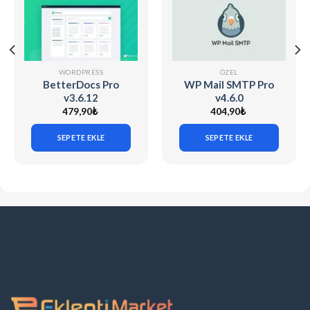
WORDPRESS
ÖZEL
BetterDocs Pro
WP Mail SMTP Pro
v3.6.12
v4.6.0
479,90
₺
404,90
₺
SEPETE EKLE
SEPETE EKLE