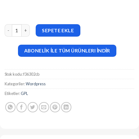
Themesia AnimeStream v2.2.6 WordPress Theme adet
SEPETE EKLE
ABONELİK İLE TÜM ÜRÜNLERI İNDİR
Stok kodu:
f36302cb
Kategoriler:
Wordpress
Etiketler:
GPL