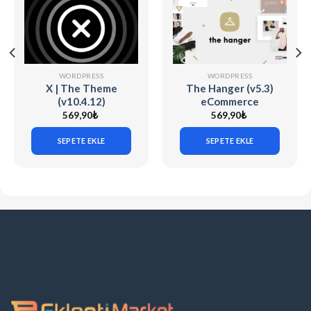
WORDPRESS
WORDPRESS
X | The Theme
The Hanger (v5.3)
(v10.4.12)
eCommerce
WordPress Theme
569,90
₺
569,90
₺
for WooCommerce
SEPETE EKLE
SEPETE EKLE