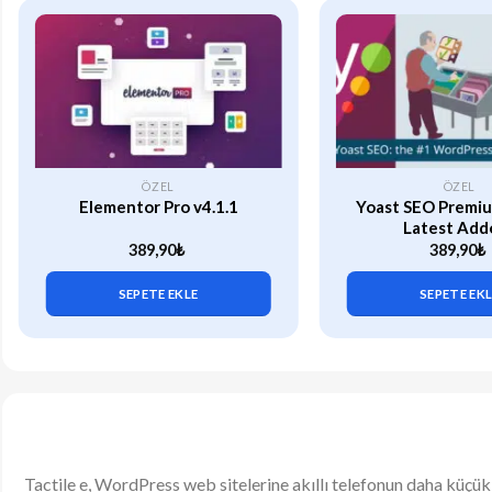
ÖZEL
ÖZEL
Elementor Pro v4.1.1
Yoast SEO Premiu
Latest Add
389,90
₺
389,90
₺
SEPETE EKLE
SEPETE EK
Tactile e, WordPress web sitelerine akıllı telefonun daha küçü