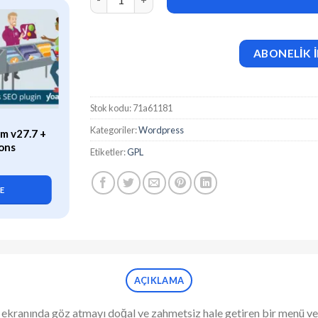
ABONELİK İ
Stok kodu:
71a61181
ÖZEL
Kategoriler:
Wordpress
m v27.7 +
WP Rocket (v3.21.2) Caching
ons
Plugin for WordPress
Etiketler:
GPL
419,90
₺
LE
SEPETE EKLE
AÇIKLAMA
k ekranında göz atmayı doğal ve zahmetsiz hale getiren bir menü ve 