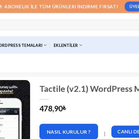
M: ABONELIK İLE TÜM ÜRÜNLERI İNDIRME FIRSATI
ÜYE
RDPRESS TEMALARI
EKLENTILER
Tactile (v2.1) WordPress
478,90
₺
NASIL KURULUR ?
CANLI 
|