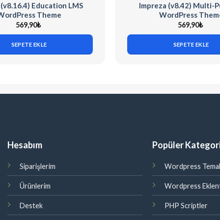
 (v8.16.4) Education LMS
Impreza (v8.42) Multi-
WordPress Theme
WordPress Them
569,90
₺
569,90
₺
SEPETE EKLE
SEPETE EKLE
Hesabım
Popüler Kategori
Siparişlerim
Wordpress Temal
Ürünlerim
Wordpress Eklent
Destek
PHP Scriptler