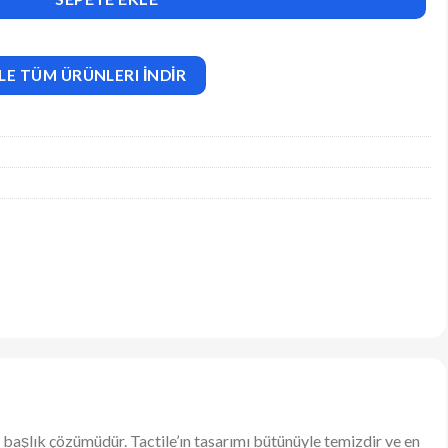
LE TÜM ÜRÜNLERI İNDİR
başlık çözümüdür. Tactile’ın tasarımı bütünüyle temizdir ve en