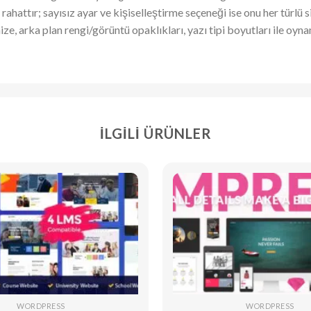
ttır; sayısız ayar ve kişiselleştirme seçeneği ise onu her türlü site
ze, arka plan rengi/görüntü opaklıkları, yazı tipi boyutları ile oy
İLGILI ÜRÜNLER
WORDPRESS
WORDPRESS