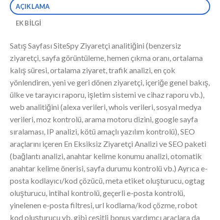
AÇIKLAMA
EK BILGI
Satış Sayfası SiteSpy Ziyaretçi analitiğini (benzersiz
ziyaretçi, sayfa görüntüleme, hemen çıkma oranı, ortalama
kalış süresi, ortalama ziyaret, trafik analizi, en çok
yönlendiren, yeni ve geri dönen ziyaretçi, içeriğe genel bakış,
ülke ve tarayıcı raporu, işletim sistemi ve cihaz raporu vb.),
web analitiğini (alexa verileri, whois verileri, sosyal medya
verileri, moz kontrolü, arama motoru dizini, google sayfa
sıralaması, IP analizi, kötü amaçlı yazılım kontrolü), SEO
araçlarını içeren En Eksiksiz Ziyaretçi Analizi ve SEO paketi
(bağlantı analizi, anahtar kelime konumu analizi, otomatik
anahtar kelime önerisi, sayfa durumu kontrolü vb.) Ayrıca e-
posta kodlayıcı/kod çözücü, meta etiket oluşturucu, ogtag
oluşturucu, intihal kontrolü, geçerli e-posta kontrolü,
yinelenen e-posta filtresi, url kodlama/kod çözme, robot
kod oluşturucu vb. gibi çeşitli bonus yardımcı araçlara da