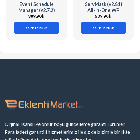
Event Schedule
ServMask (v2.81)
Manager (v2.7.2)
All-in-One WP
The Events
Migration Unlimited
389,90
₺
509,90
₺
Calendar
Extension
SEPETE EKLE
SEPETE EKLE
Orjinal lisanslı ve ömür boyu güncelleme garantili ürünler.
Para iadesi garantili hizmetlerimiz ile siz de bizimle birlikte
dijital dünyada iz bırakmak için adım atın!