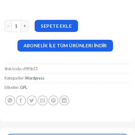
SiteSpy v8.4 The Most Complete Visitor Analytics & SEO Tools 
SEPETE EKLE
ABONELİK İLE TÜM ÜRÜNLERI İNDİR
Stok kodu:
cf9f5b13
Kategoriler:
Wordpress
Etiketler:
GPL