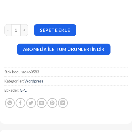
SimpleMag v5.5.0 Magazine theme for creative stuff adet
SEPETE EKLE
ABONELİK İLE TÜM ÜRÜNLERI İNDİR
Stok kodu:
ad460583
Kategoriler:
Wordpress
Etiketler:
GPL