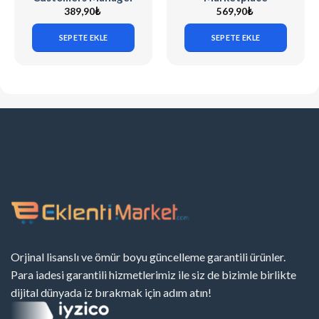
v31.9
WordPress Theme
389,90
₺
569,90
₺
SEPETE EKLE
SEPETE EKLE
Orjinal lisanslı ve ömür boyu güncelleme garantili ürünler.
Para iadesi garantili hizmetlerimiz ile siz de bizimle birlikte
dijital dünyada iz bırakmak için adım atın!