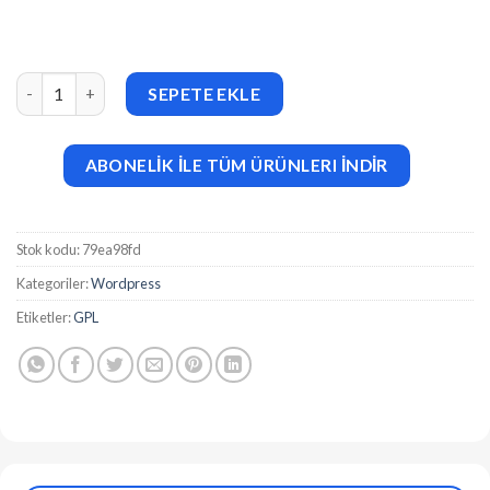
ShiftCV (v3.0.14) Blog Resume Portfolio WordPress adet
SEPETE EKLE
ABONELİK İLE TÜM ÜRÜNLERI İNDİR
Stok kodu:
79ea98fd
Kategoriler:
Wordpress
Etiketler:
GPL