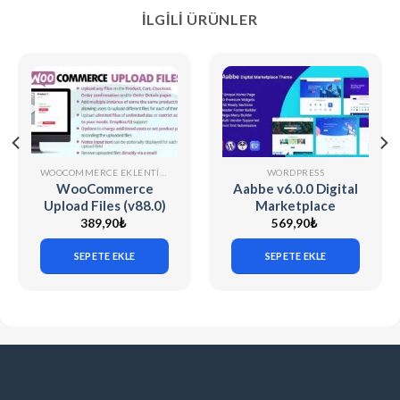
İLGILI ÜRÜNLER
WOOCOMMERCE EKLENTILERI
WORDPRESS
WooCommerce
Aabbe v6.0.0 Digital
Upload Files (v88.0)
Marketplace
WordPress Theme
389,90
₺
569,90
₺
SEPETE EKLE
SEPETE EKLE