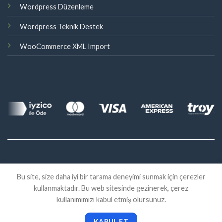
Wordpress Düzenleme
Wordpress Teknik Destek
WooCommerce XML Import
©
Bu site, size daha iyi bir tarama deneyimi sunmak için çerezler
2026 Eklenti Market
kullanmaktadır. Bu web sitesinde gezinerek, çerez
İADE
SATIŞ SÖZLEŞMESI
KVKK
kullanımımızı kabul etmiş olursunuz.
KABUL ET