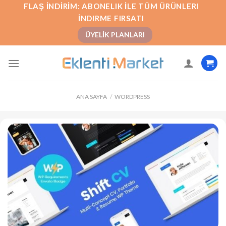
İçeriğe
FLAŞ İNDIRIM: ABONELIK İLE TÜM ÜRÜNLERI
atla
İNDIRME FIRSATI
ÜYELIK PLANLARI
ANA SAYFA
/
WORDPRESS