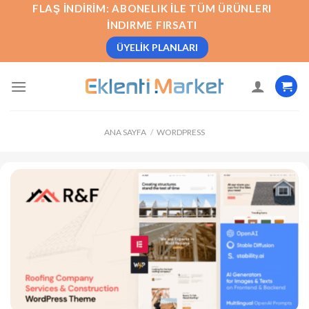
İçeriğe
FLAŞ İNDIRIM: ABONELIK İLE TÜM ÜRÜNLERI
atla
İNDIRME FIRSATI
ÜYELIK PLANLARI
ANA SAYFA
/
WORDPRESS