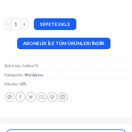
R&F (v1.5.0) Roof & Floor WordPress Theme adet
SEPETE EKLE
ABONELİK İLE TÜM ÜRÜNLERI İNDİR
Stok kodu:
5c6bce73
Kategoriler:
Wordpress
Etiketler:
GPL