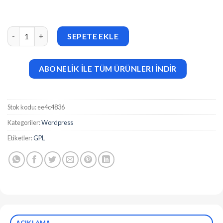
ReviewX Pro WordPress Plugins v1.4.7 adet
SEPETE EKLE
ABONELİK İLE TÜM ÜRÜNLERI İNDİR
Stok kodu:
ee4c4836
Kategoriler:
Wordpress
Etiketler:
GPL
AÇIKLAMA