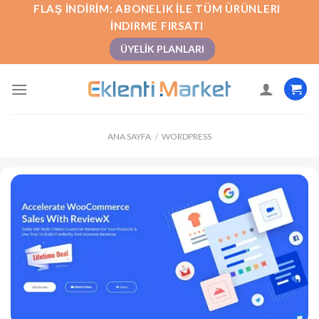
İçeriğe
FLAŞ İNDIRIM: ABONELIK İLE TÜM ÜRÜNLERI
atla
İNDIRME FIRSATI
ÜYELIK PLANLARI
ANA SAYFA
/
WORDPRESS