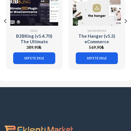
ÖZEL
WORDPRESS
B2BKing (v5.4.70)
The Hanger (v5.3)
The Ultimate
eCommerce
WooCommerce B2B
WordPress Theme
389,90
₺
569,90
₺
& Wholesale Plugin
for WooCommerce
SEPETE EKLE
SEPETE EKLE