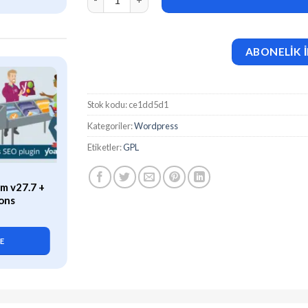
ABONELİK İ
Stok kodu:
ce1dd5d1
Kategoriler:
Wordpress
Etiketler:
GPL
ÖZEL
m v27.7 +
WP Rocket (v3.21.2) Caching
ons
Plugin for WordPress
419,90
₺
LE
SEPETE EKLE