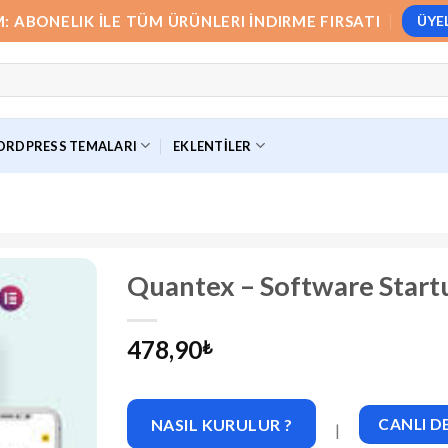
M: ABONELIK İLE TÜM ÜRÜNLERI İNDIRME FIRSATI
ÜYE
RDPRESS TEMALARI
EKLENTILER
Quantex – Software Start
478,90
₺
NASIL KURULUR ?
CANLI 
|