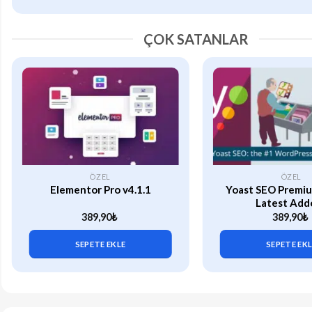
ÇOK SATANLAR
ÖZEL
ÖZEL
Elementor Pro v4.1.1
Yoast SEO Premiu
Latest Add
389,90
₺
389,90
₺
SEPETE EKLE
SEPETE EK