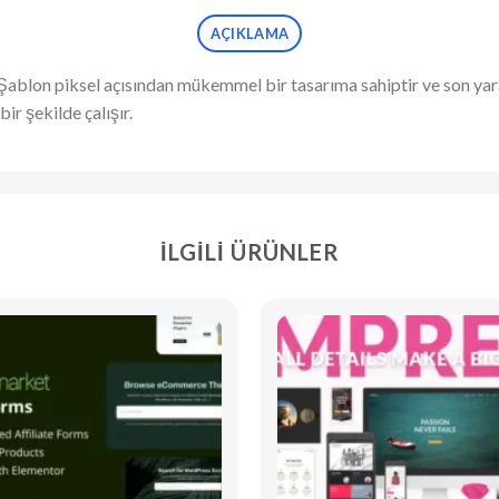
AÇIKLAMA
Şablon piksel açısından mükemmel bir tasarıma sahiptir ve son yarat
r şekilde çalışır.
İLGILI ÜRÜNLER