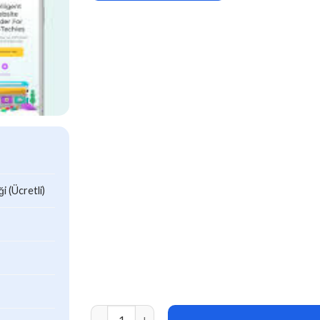
 (Ücretli)
Quantex – Software Startup & SaaS Elementor 