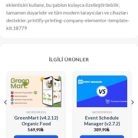
eklentisini kullanır, bu şablon kolayca özelleştirilebilir,
tamamen duyarlıdır ve tüm modern tarayıcıları ve cihazları
destekler. printify-printing-company-elementor-template-
kit.18779
İLGILI ÜRÜNLER
WORDPRESS
WORDPRESS
GreenMart (v4.2.12)
Event Schedule
Organic Food
Manager (v2.7.2)
Woocommerce
The Events
569,90
₺
389,90
₺
WordPress Theme
Calendar