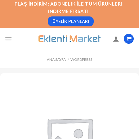
İçeriğe
FLAŞ İNDIRIM: ABONELIK İLE TÜM ÜRÜNLERI
atla
İNDIRME FIRSATI
ÜYELIK PLANLARI
ANA SAYFA
/
WORDPRESS