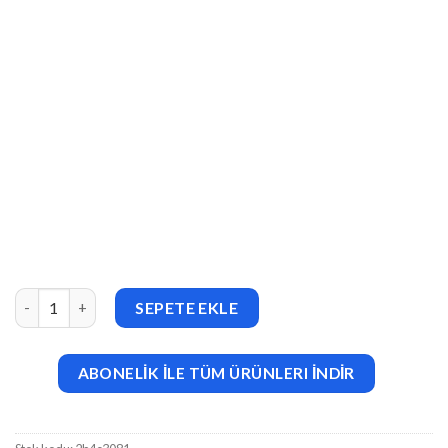
Printify – Printing Company Elementor Template Kit adet
SEPETE EKLE
ABONELİK İLE TÜM ÜRÜNLERI İNDİR