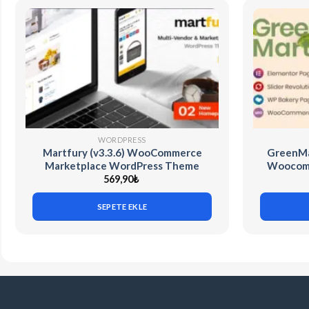
WORDPRESS
Martfury (v3.3.6) WooCommerce
GreenMar
Marketplace WordPress Theme
Woocom
569,90
₺
SEPETE EKLE