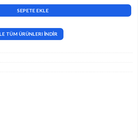
 all platforms) v3.0.1 adet
SEPETE EKLE
LE TÜM ÜRÜNLERI İNDİR