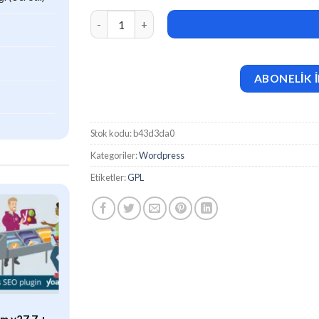
PrestaShop Feed Manager Pro (Product feeds for
ABONELİK İ
Stok kodu:
b43d3da0
Kategoriler:
Wordpress
Etiketler:
GPL
ÖZEL