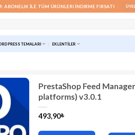
M: ABONELIK İLE TÜM ÜRÜNLERI İNDIRME FIRSATI
ÜYE
RDPRESS TEMALARI
EKLENTILER
PrestaShop Feed Manager P
platforms) v3.0.1
493,90
₺