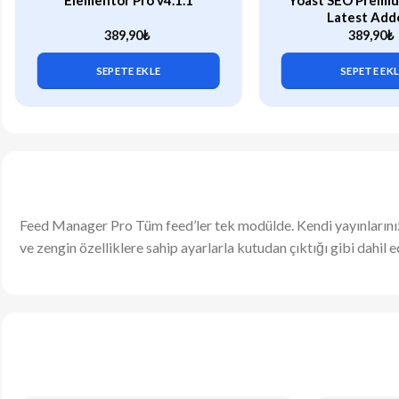
Elementor Pro v4.1.1
Yoast SEO Premiu
Latest Add
389,90
₺
389,90
₺
SEPETE EKLE
SEPETE EK
Feed Manager Pro Tüm feed’ler tek modülde. Kendi yayınlarınız
ve zengin özelliklere sahip ayarlarla kutudan çıktığı gibi dahil ed