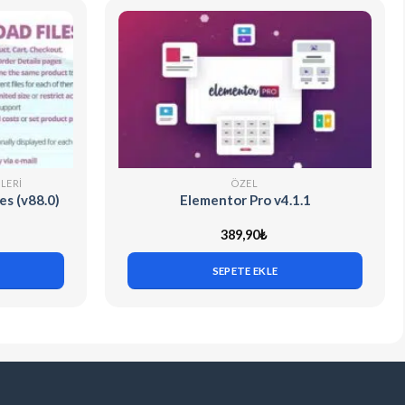
LERI
ÖZEL
s (v88.0)
Elementor Pro v4.1.1
389,90
₺
SEPETE EKLE