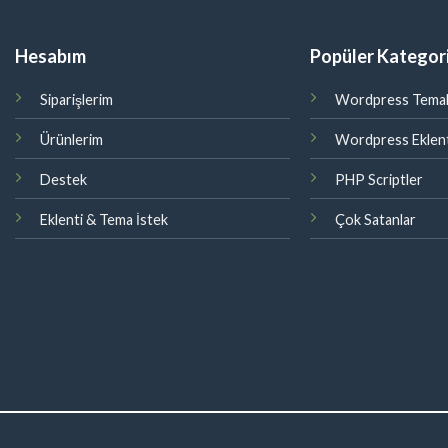
Hesabım
Popüler Kategori
Siparişlerim
Wordpress Temal
Ürünlerim
Wordpress Eklent
Destek
PHP Scriptler
Eklenti & Tema İstek
Çok Satanlar