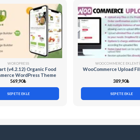
WORDPRESS
WOOCOMMERCE EKLENTI
t (v4.2.12) Organic Food
WooCommerce Upload File
merce WordPress Theme
569,90
₺
389,90
₺
SEPETE EKLE
SEPETE EKLE