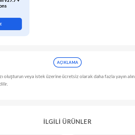
m v27.7 +
WP Rocket (v3.21.2) Caching
ons
Plugin for WordPress
419,90
₺
LE
SEPETE EKLE
AÇIKLAMA
ı oluşturun veya istek üzerine ücretsiz olarak daha fazla yayın al
ilir.
İLGILI ÜRÜNLER