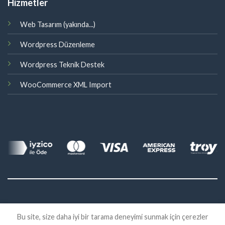
Hizmetler
Web Tasarım (yakında...)
Wordpress Düzenleme
Wordpress Teknik Destek
WooCommerce XML Import
©
Bu site, size daha iyi bir tarama deneyimi sunmak için çerezler
2026 Eklenti Market