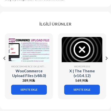
İLGILI ÜRÜNLER
WOOCOMMERCE EKLENTILERI
WORDPRESS
WooCommerce
X | The Theme
Upload Files (v88.0)
(v10.4.12)
389,90
₺
569,90
₺
SEPETE EKLE
SEPETE EKLE