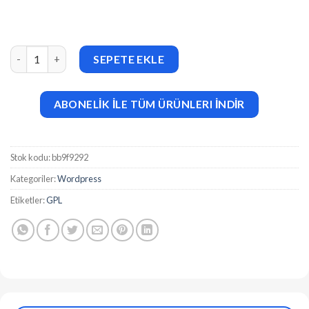
Politono (v2.6.0) Political Election Campaign WordPress Theme
SEPETE EKLE
ABONELİK İLE TÜM ÜRÜNLERI İNDİR
Stok kodu:
bb9f9292
Kategoriler:
Wordpress
Etiketler:
GPL