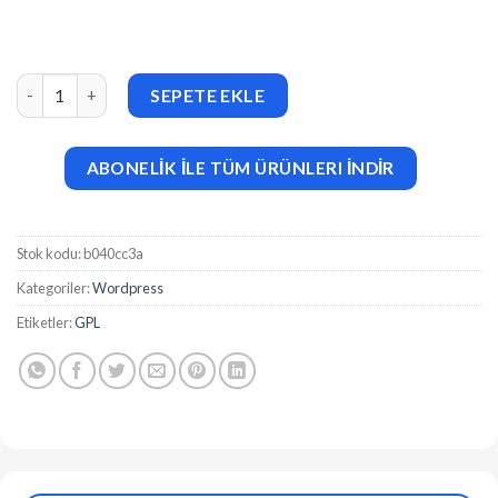
Ora v2.6 Travel Booking WordPress theme adet
SEPETE EKLE
ABONELİK İLE TÜM ÜRÜNLERI İNDİR
Stok kodu:
b040cc3a
Kategoriler:
Wordpress
Etiketler:
GPL