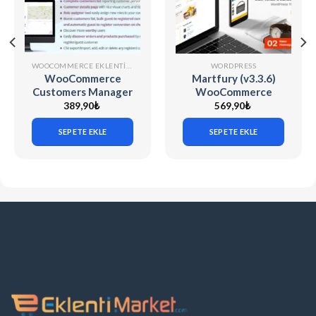
WOOCOMMERCE EKLENTILERI
WORDPRESS
WooCommerce
Martfury (v3.3.6)
Customers Manager
WooCommerce
v31.9
Marketplace
389,90
₺
569,90
₺
WordPress Theme
SEPETE EKLE
SEPETE EKLE