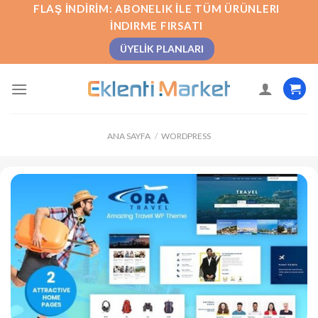
İçeriğe
FLAŞ İNDIRIM: ABONELIK İLE TÜM ÜRÜNLERI
atla
İNDIRME FIRSATI
ÜYELIK PLANLARI
ANA SAYFA
/
WORDPRESS