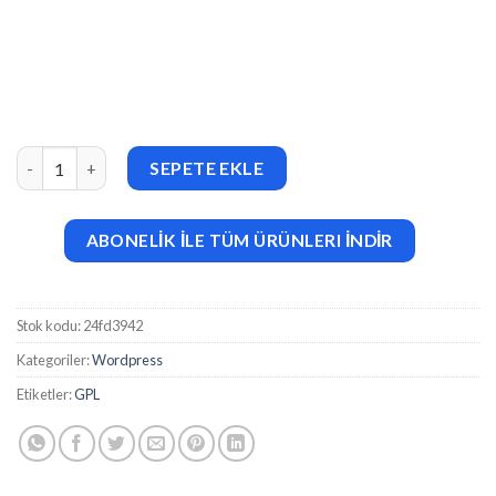
Nozzle – Game NFT Elementor Pro Template Kit adet
SEPETE EKLE
ABONELİK İLE TÜM ÜRÜNLERI İNDİR
Stok kodu:
24fd3942
Kategoriler:
Wordpress
Etiketler:
GPL