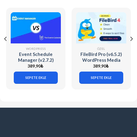
WORDPRESS
ÖZEL
Event Schedule
FileBird Pro (v6.5.2)
Manager (v2.7.2)
WordPress Media
The Events
Library Folders
389,90
₺
389,90
₺
Calendar
SEPETE EKLE
SEPETE EKLE