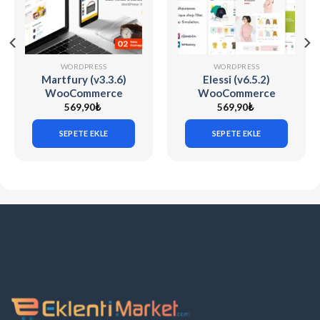
WORDPRESS
WORDPRESS
Martfury (v3.3.6)
Elessi (v6.5.2)
WooCommerce
WooCommerce
Marketplace
AJAX WP Theme
569,90
₺
569,90
₺
WordPress Theme
SEPETE EKLE
SEPETE EKLE