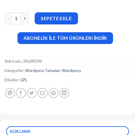
Nokri (v1.6.4) Job Board WordPress Theme adet
SEPETE EKLE
ABONELİK İLE TÜM ÜRÜNLERI İNDİR
Stok kodu:
396289249
Kategoriler:
Wordpress Temaları
,
Wordpress
Etiketler:
GPL
AÇIKLAMA