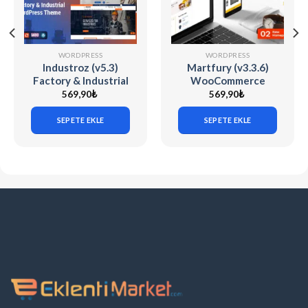
WORDPRESS
WORDPRESS
Industroz (v5.3)
Martfury (v3.3.6)
Factory & Industrial
WooCommerce
WordPress Theme
Marketplace
569,90
₺
569,90
₺
WordPress Theme
SEPETE EKLE
SEPETE EKLE