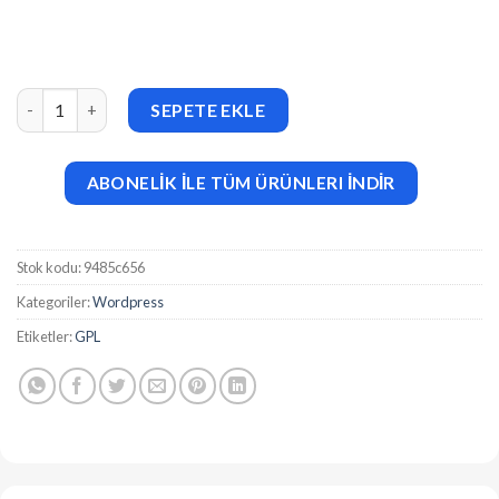
MyThemeShop Video (v2.2.10) WordPress Theme adet
SEPETE EKLE
ABONELİK İLE TÜM ÜRÜNLERI İNDİR
Stok kodu:
9485c656
Kategoriler:
Wordpress
Etiketler:
GPL