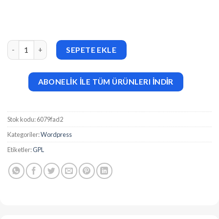
MyThemeShop Fortune WordPress Theme v1.1.0 adet
SEPETE EKLE
ABONELİK İLE TÜM ÜRÜNLERI İNDİR
Stok kodu:
6079fad2
Kategoriler:
Wordpress
Etiketler:
GPL