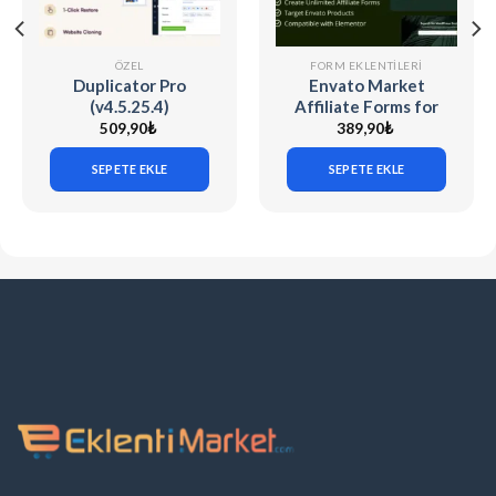
ÖZEL
FORM EKLENTILERI
Duplicator Pro
Envato Market
(v4.5.25.4)
Affiliate Forms for
WordPress Site
Elementor v1.0.0
509,90
₺
389,90
₺
Migration & Backup
SEPETE EKLE
SEPETE EKLE