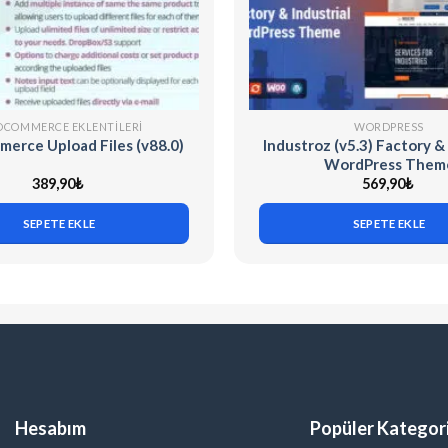
COMMERCE EKLENTILERI
WORDPRESS
rce Upload Files (v88.0)
Industroz (v5.3) Factory & 
WordPress Them
389,90
₺
569,90
₺
SEPETE EKLE
SEPETE EKLE
Hesabım
Popüler Kategori