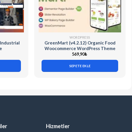
WORDPRESS
Industrial
GreenMart (v4.2.12) Organic Food
e
Woocommerce WordPress Theme
569,90
₺
SEPETE EKLE
ler
Hizmetler