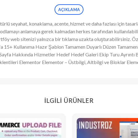
AÇIKLAMA
rlü seyahat, konaklama, acente, hizmet ve daha fazlası için tasarl
 kodlamayı anlamaya gerek kalmadan herkes tarafından kullanılabilir
rtföy web sitenizi yalnızca bir tıklama uzakta oluşturabilirsiniz. 
yfa 15+ Kullanıma Hazır Şablon Tamamen Duyarlı Düzen Tamamen Ö
na Sayfa Hakkında Hizmetler Hedef Hedef Galeri Ekip Turu Ayrıntı 
klentileri Elementor Elementor – Üstbilgi, Altbilgi ve Bloklar El
İLGILI ÜRÜNLER