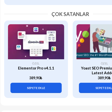
ÇOK SATANLAR
ÖZEL
ÖZEL
Elementor Pro v4.1.1
Yoast SEO Premiu
Latest Add
389,90
₺
389,90
₺
SEPETE EKLE
SEPETE EK