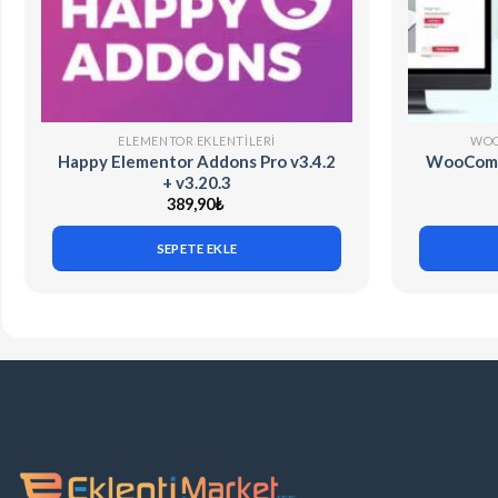
ELEMENTOR EKLENTILERI
WOO
Happy Elementor Addons Pro v3.4.2
WooComme
+ v3.20.3
389,90
₺
SEPETE EKLE