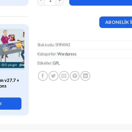
ABONELİK İ
Stok kodu:
5f9f4943
Kategoriler:
Wordpress
Etiketler:
GPL
ÖZEL
m v27.7 +
WP Rocket (v3.21.2) Caching
ons
Plugin for WordPress
419,90
₺
LE
SEPETE EKLE