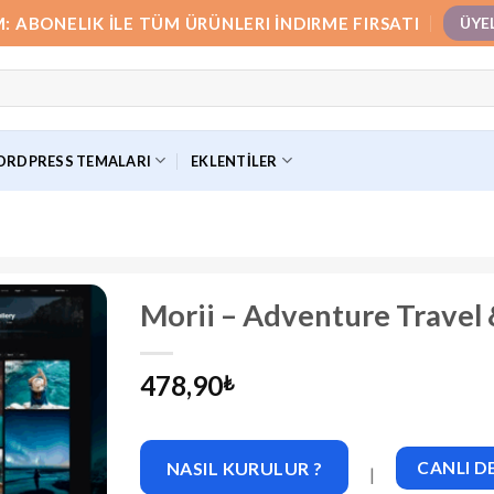
M: ABONELIK İLE TÜM ÜRÜNLERI İNDIRME FIRSATI
ÜYE
RDPRESS TEMALARI
EKLENTILER
Morii – Adventure Travel
478,90
₺
NASIL KURULUR ?
CANLI 
|