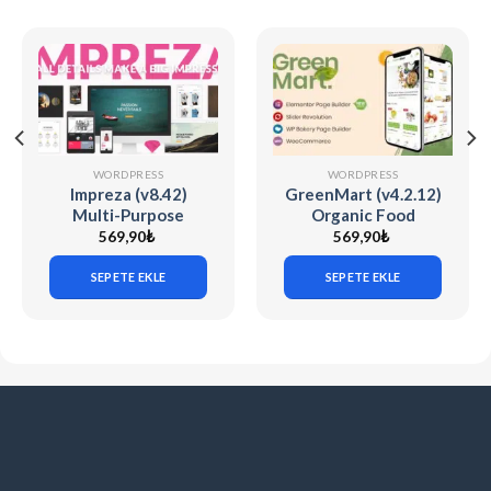
WORDPRESS
WORDPRESS
Impreza (v8.42)
GreenMart (v4.2.12)
Multi-Purpose
Organic Food
WordPress Theme
Woocommerce
569,90
₺
569,90
₺
WordPress Theme
SEPETE EKLE
SEPETE EKLE