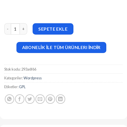
Moose (v3.5) Creative Multi-Purpose Theme adet
SEPETE EKLE
ABONELİK İLE TÜM ÜRÜNLERI İNDİR
Stok kodu:
293a6f66
Kategoriler:
Wordpress
Etiketler:
GPL